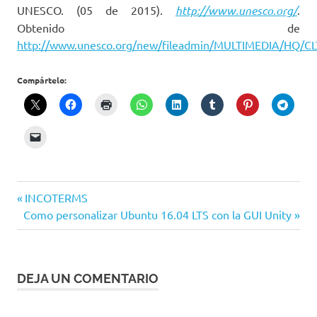
UNESCO. (05 de 2015).
http://www.unesco.org/
.
Obtenido de
http://www.unesco.org/new/fileadmin/MULTIMEDIA/HQ/CLT
Compártelo:
Entrada
Navegación
INCOTERMS
Siguiente
anterior:
Como personalizar Ubuntu 16.04 LTS con la GUI Unity
de
entrada:
entradas
DEJA UN COMENTARIO