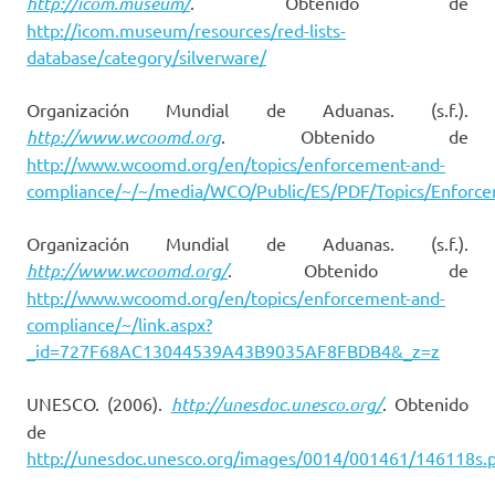
http://icom.museum/
. Obtenido de
http://icom.museum/resources/red-lists-
database/category/silverware/
Organización Mundial de Aduanas. (s.f.).
http://www.wcoomd.org
. Obtenido de
http://www.wcoomd.org/en/topics/enforcement-and-
compliance/~/~/media/WCO/Public/ES/PDF/Topics/Enfor
Organización Mundial de Aduanas. (s.f.).
http://www.wcoomd.org/
. Obtenido de
http://www.wcoomd.org/en/topics/enforcement-and-
compliance/~/link.aspx?
_id=727F68AC13044539A43B9035AF8FBDB4&_z=z
UNESCO. (2006).
http://unesdoc.unesco.org/
. Obtenido
de
http://unesdoc.unesco.org/images/0014/001461/146118s.