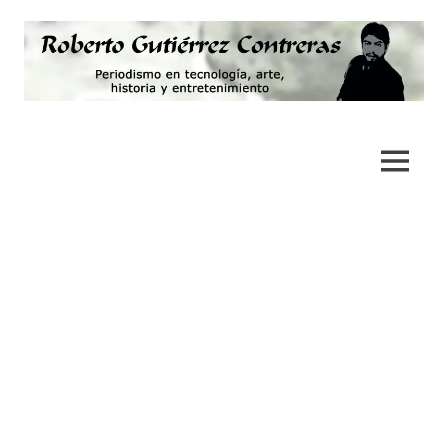
Saltar
al
contenido
Periodismo,
Roberto
tecnología,
artes,
Gutiérrez
MENÚ
historia
y
Contreras
fotografía