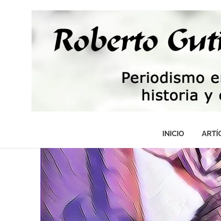
Saltar
al
contenido
Periodismo,
tecnología,
INICIO
ARTÍ
artes,
historia
y
fotografía