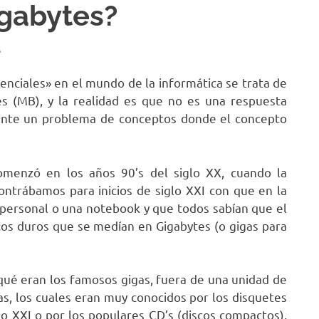
gabytes?
A
nciales» en el mundo de la informática se trata de
s (MB), y la realidad es que no es una respuesta
 ante un problema de conceptos donde el concepto
omenzó en los años 90’s del siglo XX, cuando la
ntrábamos para inicios de siglo XXI con que en la
 personal o una notebook y que todos sabían que el
cos duros que se medían en Gigabytes (o gigas para
qué eran los famosos gigas, fuera de una unidad de
s, los cuales eran muy conocidos por los disquetes
glo XXI o por los populares CD’s (discos compactos).