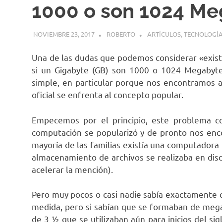
1000 o son 1024 Me
NOVIEMBRE 23, 2017
ROBERTO
ARTÍCULOS
,
TECNOLOGÍ
Una de las dudas que podemos considerar «existe
si un Gigabyte (GB) son 1000 o 1024 Megabyte
simple, en particular porque nos encontramos
oficial se enfrenta al concepto popular.
Empecemos por el principio, este problema c
computación se popularizó y de pronto nos enco
mayoría de las familias existía una computadora
almacenamiento de archivos se realizaba en dis
acelerar la mención).
Pero muy pocos o casi nadie sabía exactamente 
medida, pero si sabían que se formaban de mega
de 3 ½ que se utilizaban aún para inicios del si