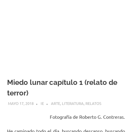
Miedo lunar capítulo 1 (relato de
terror)
MAYO 17, 2018
IE
ARTE
,
LITERATURA
,
RELATOS
Fotografía de Roberto G. Contreras.
He caminado todo el día, buscando descanso, buscando