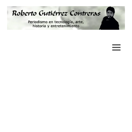
Saltar
al
contenido
Periodismo,
Roberto
tecnología,
artes,
Gutiérrez
MENÚ
historia
y
Contreras
fotografía