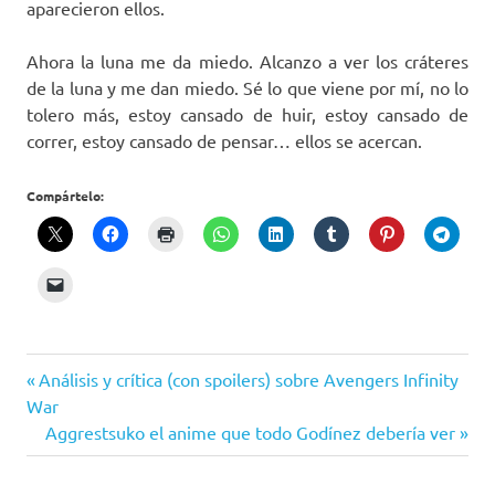
aparecieron ellos.
Ahora la luna me da miedo. Alcanzo a ver los cráteres
de la luna y me dan miedo. Sé lo que viene por mí, no lo
tolero más, estoy cansado de huir, estoy cansado de
correr, estoy cansado de pensar… ellos se acercan.
Compártelo:
luna
Entrada
Navegación
Análisis y crítica (con spoilers) sobre Avengers Infinity
relatos
anterior:
War
de
Siguiente
Aggrestsuko el anime que todo Godínez debería ver
suspenso
entrada:
terror
entradas