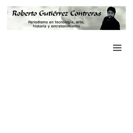
Saltar
al
contenido
Periodismo,
Roberto
tecnología,
artes,
Gutiérrez
MENÚ
historia
y
Contreras
fotografía