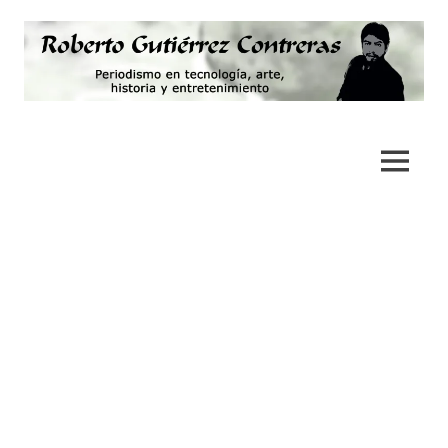
Saltar
al
contenido
Periodismo,
Roberto
tecnología,
artes,
Gutiérrez
MENÚ
historia
y
Contreras
fotografía