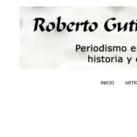
Saltar
al
contenido
Periodismo,
tecnología,
INICIO
ARTÍ
artes,
historia
y
fotografía