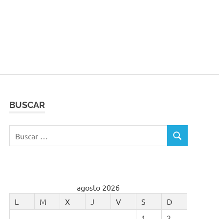
BUSCAR
Buscar:
BUSCAR
agosto 2026
L
M
X
J
V
S
D
1
2