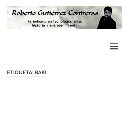
Saltar
al
contenido
Periodismo,
Roberto
tecnología,
artes,
Gutiérrez
MENÚ
historia
y
Contreras
fotografía
ETIQUETA:
BAKI