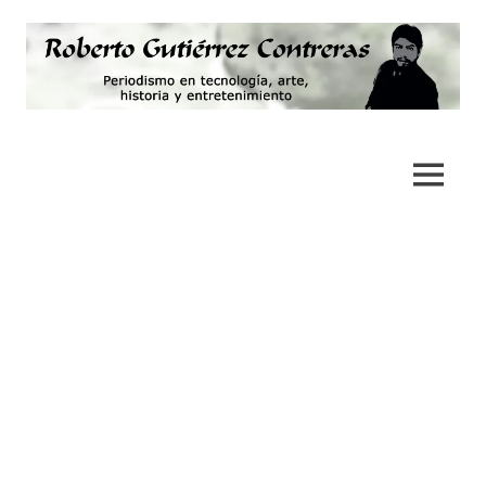
Saltar
al
contenido
Periodismo,
Roberto
tecnología,
artes,
Gutiérrez
MENÚ
historia
y
Contreras
fotografía