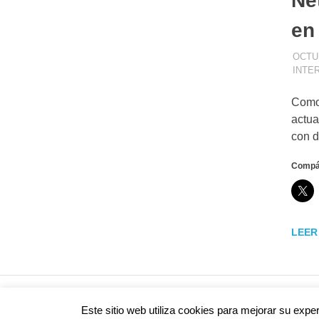
Ne
en
OCTUB
INTE
Como 
actua
con d
Compár
LEER
Tema para WordPress: Poseidon de ThemeZee.
Este sitio web utiliza cookies para mejorar su exp