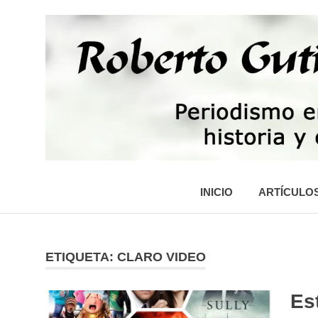
Saltar
al
contenido
Periodismo,
tecnología,
INICIO
ARTÍCULO
artes,
historia
y
fotografía
ETIQUETA:
CLARO VIDEO
Es