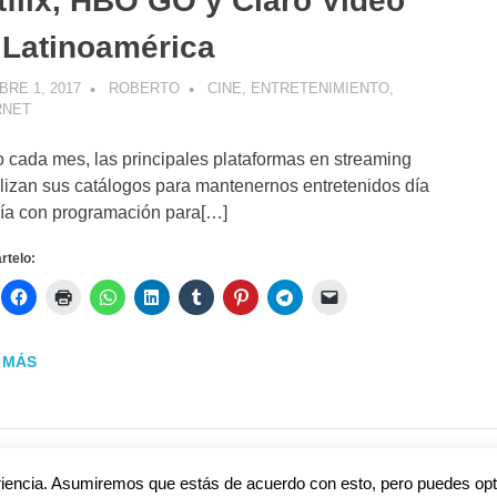
tflix, HBO GO y Claro Video
 Latinoamérica
RE 1, 2017
ROBERTO
CINE
,
ENTRETENIMIENTO
,
RNET
cada mes, las principales plataformas en streaming
lizan sus catálogos para mantenernos entretenidos día
ía con programación para[…]
telo:
 MÁS
eriencia. Asumiremos que estás de acuerdo con esto, pero puedes opta