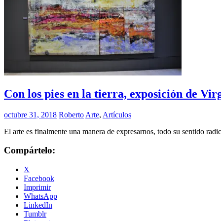
Con los pies en la tierra, exposición de Vi
octubre 31, 2018
Roberto
Arte
,
Artículos
El arte es finalmente una manera de expresarnos, todo su sentido radic
Compártelo:
X
Facebook
Imprimir
WhatsApp
LinkedIn
Tumblr