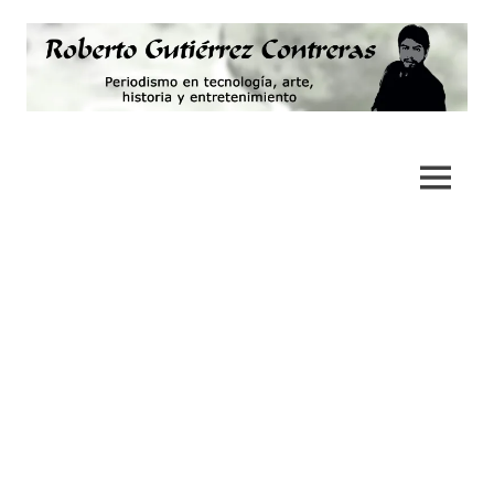
Saltar
al
contenido
Periodismo,
Roberto
tecnología,
artes,
Gutiérrez
MENÚ
historia
y
Contreras
fotografía