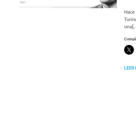
Hace 
Turin
una[
Compár
LEER