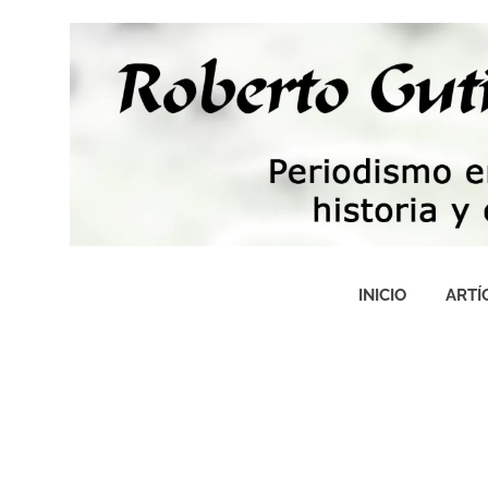
Saltar
al
contenido
Periodismo,
tecnología,
INICIO
ARTÍ
artes,
historia
y
fotografía