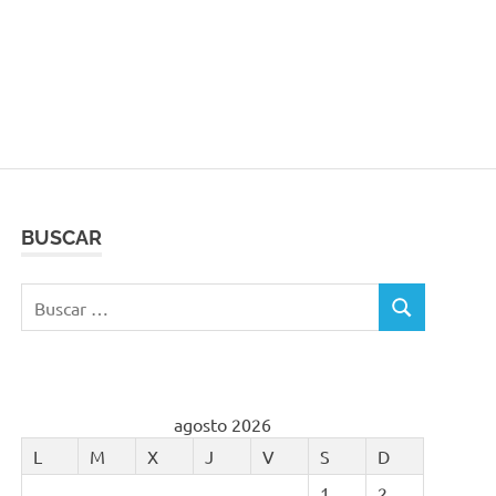
BUSCAR
Buscar:
BUSCAR
agosto 2026
L
M
X
J
V
S
D
1
2