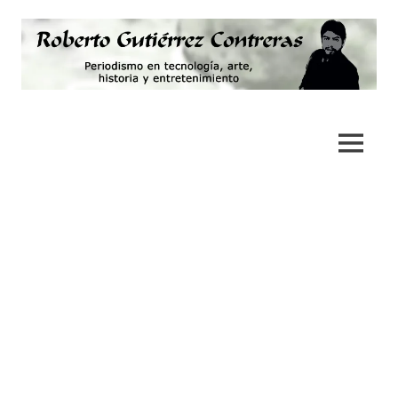
Saltar
al
contenido
Periodismo,
Roberto
tecnología,
artes,
Gutiérrez
MENÚ
historia
y
Contreras
fotografía