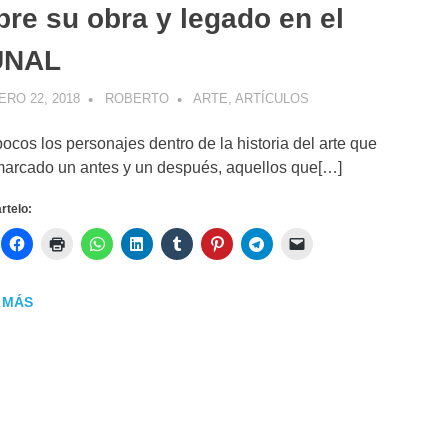
bre su obra y legado en el
UNAL
RO 22, 2018
ROBERTO
ARTE
,
ARTÍCULOS
ocos los personajes dentro de la historia del arte que
arcado un antes y un después, aquellos que[…]
telo:
 MÁS