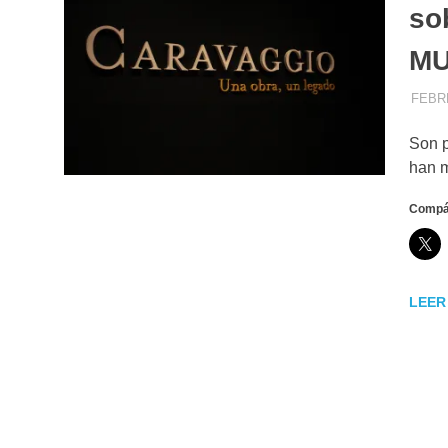
so
M
FEBRE
Son p
han m
Compár
LEER