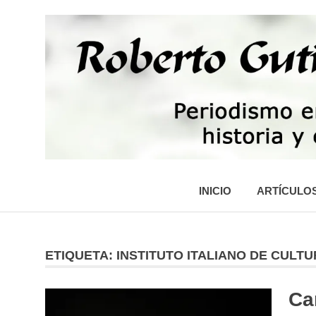
Saltar
al
contenido
Periodismo,
tecnología,
INICIO
ARTÍCULO
artes,
historia
y
fotografía
ETIQUETA:
INSTITUTO ITALIANO DE CULT
Ca