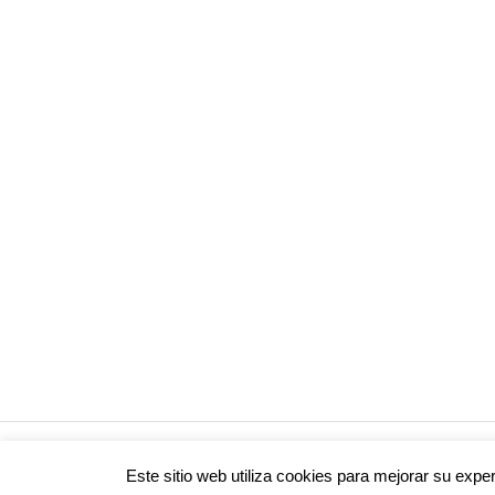
Tema para WordPress: Poseidon de ThemeZee.
Este sitio web utiliza cookies para mejorar su exp