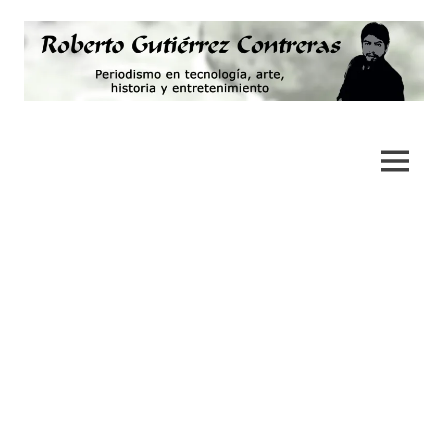
Saltar
al
contenido
Periodismo,
Roberto
tecnología,
artes,
Gutiérrez
MENÚ
historia
y
Contreras
fotografía