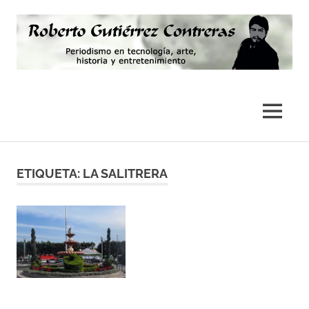
Saltar
al
contenido
Periodismo,
Roberto
tecnología,
artes,
Gutiérrez
MENÚ
historia
y
Contreras
fotografía
ETIQUETA:
LA SALITRERA