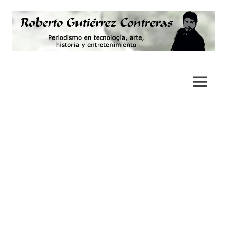
Saltar
al
contenido
Periodismo,
Roberto
tecnología,
artes,
Gutiérrez
MENÚ
historia
y
Contreras
fotografía