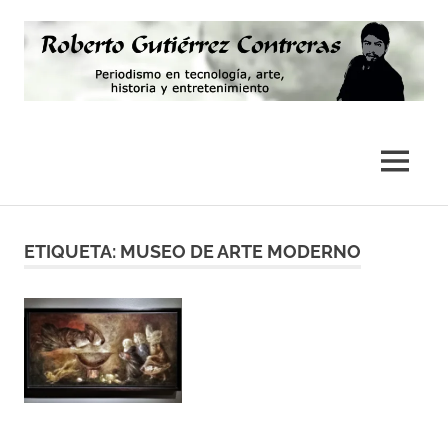
Saltar
al
contenido
Periodismo,
Roberto
tecnología,
artes,
Gutiérrez
MENÚ
historia
y
Contreras
fotografía
ETIQUETA:
MUSEO DE ARTE MODERNO