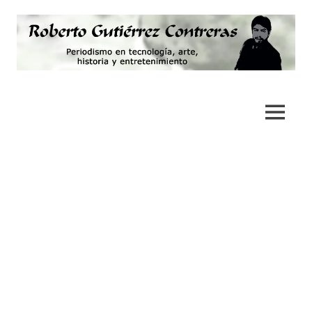
Saltar
al
contenido
Periodismo,
Roberto
tecnología,
artes,
Gutiérrez
MENÚ
historia
y
Contreras
fotografía