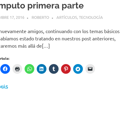
mputo primera parte
MBRE 17, 2016
ROBERTO
ARTÍCULOS
,
TECNOLOGÍA
nuevamente amigos, continuando con los temas básicos
abíamos estado tratando en nuestros post anteriores,
aremos más allá de[…]
telo:
 MÁS