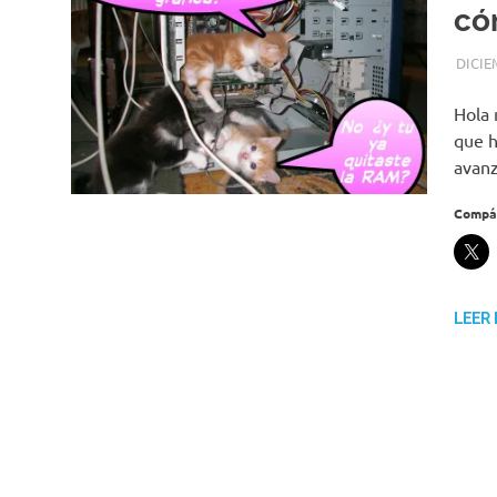
có
DICIE
Hola 
que h
avanz
Compár
LEER