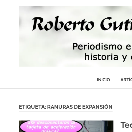
Saltar
al
contenido
Periodismo,
tecnología,
INICIO
ARTÍ
artes,
historia
y
fotografía
ETIQUETA:
RANURAS DE EXPANSIÓN
Te