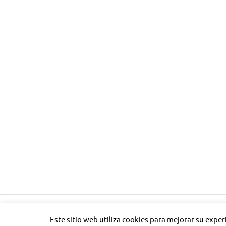
Tema para WordPress: Poseidon de ThemeZee.
Este sitio web utiliza cookies para mejorar su expe