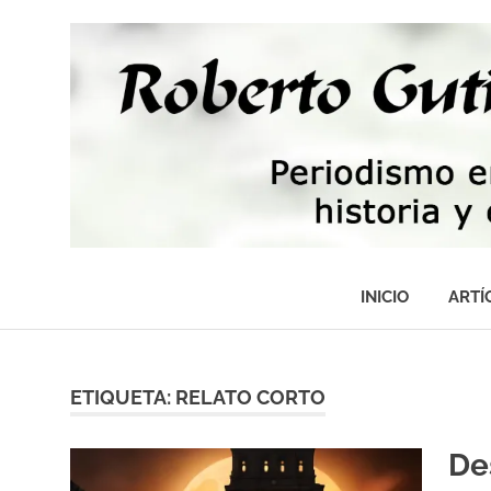
Saltar
al
contenido
Periodismo,
tecnología,
INICIO
ARTÍ
artes,
historia
y
fotografía
ETIQUETA:
RELATO CORTO
De