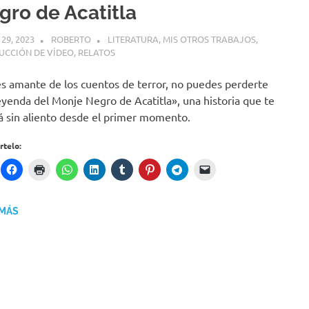
gro de Acatitla
 29, 2023
ROBERTO
LITERATURA
,
MIS OTROS TRABAJOS
,
UCCIÓN DE VÍDEO
,
RELATOS
es amante de los cuentos de terror, no puedes perderte
eyenda del Monje Negro de Acatitla», una historia que te
á sin aliento desde el primer momento.
telo:
 MÁS