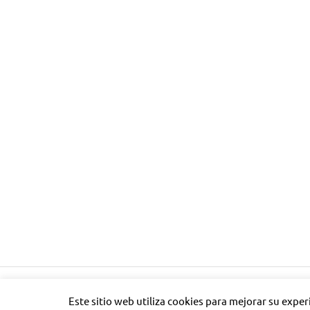
Tema para WordPress: Poseidon de ThemeZee.
Este sitio web utiliza cookies para mejorar su expe