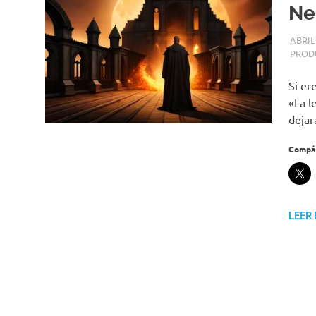
Ne
ABRIL
PROD
Si er
«La l
dejar
Compár
LEER