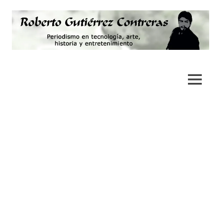
Saltar
al
contenido
Periodismo,
Roberto
tecnología,
artes,
Gutiérrez
MENÚ
historia
y
Contreras
fotografía