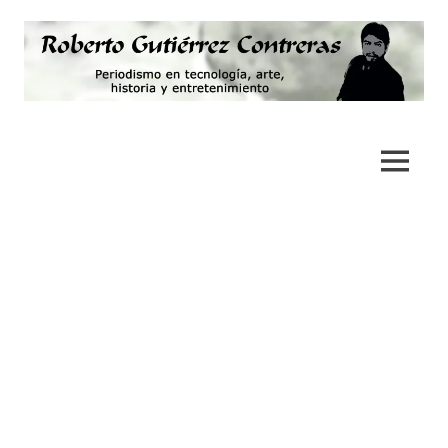
Saltar
al
contenido
Periodismo,
Roberto
tecnología,
artes,
Gutiérrez
MENÚ
historia
y
Contreras
fotografía