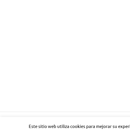
Tema para WordPress: Poseidon de ThemeZee.
Este sitio web utiliza cookies para mejorar su expe