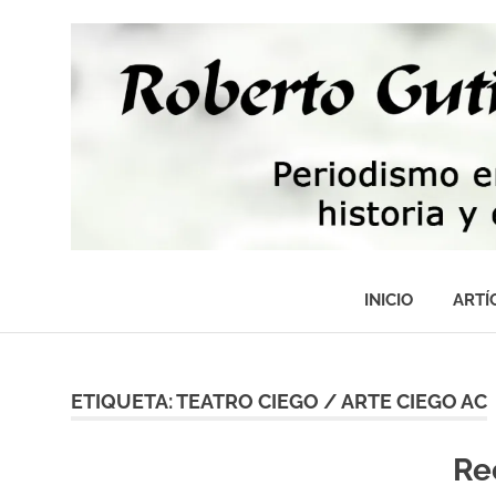
Saltar
al
contenido
Periodismo,
tecnología,
INICIO
ARTÍ
artes,
historia
y
fotografía
ETIQUETA:
TEATRO CIEGO / ARTE CIEGO AC
Re