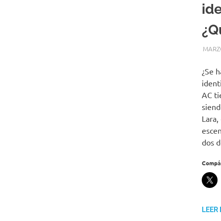
id
¿Q
MARZO
¿Se h
ident
AC ti
siend
Lara,
escen
dos d
Compár
LEER