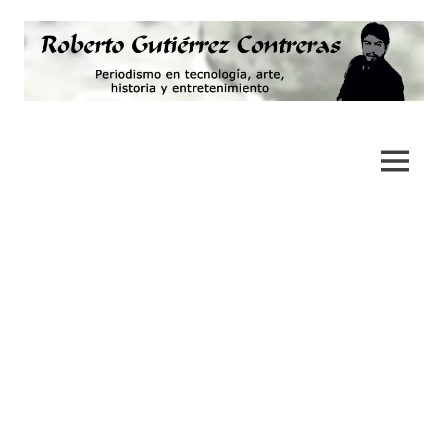
Saltar
al
contenido
Periodismo,
Roberto
tecnología,
artes,
Gutiérrez
MENÚ
historia
y
Contreras
fotografía