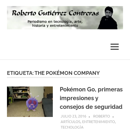
Saltar
al
contenido
Periodismo,
Roberto
tecnología,
artes,
Gutiérrez
MENÚ
historia
y
Contreras
fotografía
ETIQUETA:
THE POKÉMON COMPANY
Pokémon Go, primeras
impresiones y
consejos de seguridad
JULIO 23, 2016
ROBERTO
ARTÍCULOS
,
ENTRETENIMIENTO
,
TECNOLOGÍA