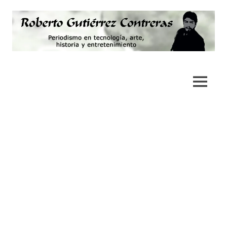
Saltar
al
contenido
Periodismo,
Roberto
tecnología,
artes,
Gutiérrez
MENÚ
historia
y
Contreras
fotografía