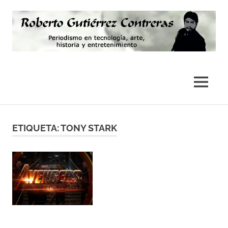
Saltar
al
contenido
Periodismo,
Roberto
tecnología,
artes,
Gutiérrez
MENÚ
historia
y
Contreras
fotografía
ETIQUETA:
TONY STARK