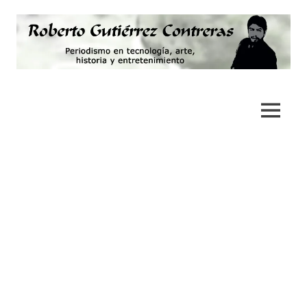
Saltar
al
contenido
Periodismo,
Roberto
tecnología,
artes,
Gutiérrez
MENÚ
historia
y
Contreras
fotografía