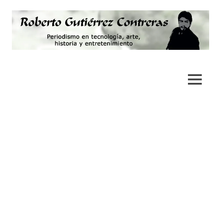
Saltar
al
contenido
Periodismo,
Roberto
tecnología,
artes,
Gutiérrez
MENÚ
historia
y
Contreras
fotografía