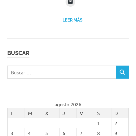
LEER MÁS
BUSCAR
Buscar:
BUSCAR
agosto 2026
L
M
X
J
V
S
D
1
2
3
4
5
6
7
8
9