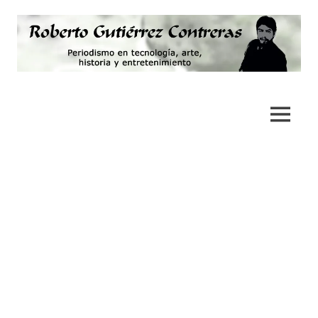
Saltar
al
contenido
Periodismo,
Roberto
tecnología,
artes,
Gutiérrez
MENÚ
historia
y
Contreras
fotografía