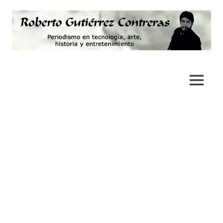
Saltar
al
contenido
Periodismo,
Roberto
tecnología,
artes,
Gutiérrez
MENÚ
historia
y
Contreras
fotografía