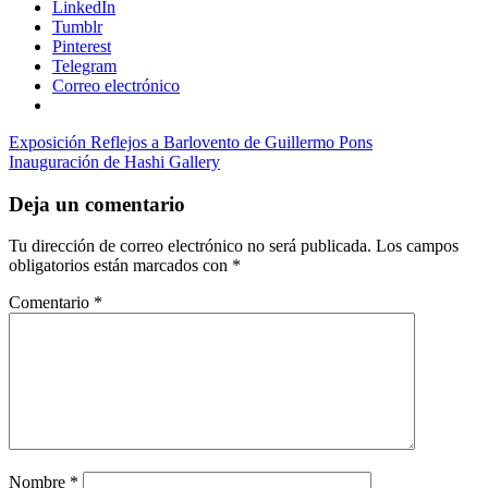
LinkedIn
Tumblr
Pinterest
Telegram
Correo electrónico
Navegación
Entrada
Acrílico
Exposición Reflejos a Barlovento de Guillermo Pons
Casa
anterior:
Siguiente
Lamm
Inauguración de Hashi Gallery
Conjuro
Galería
Guillermo
de
entrada:
Arreola
México
óleo
pastel
surrealismo
entradas
Deja un comentario
Tu dirección de correo electrónico no será publicada.
Los campos
obligatorios están marcados con
*
Comentario
*
Nombre
*