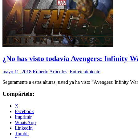
¿No has visto todavía Avengers: Infinity Wa
mayo 11, 2018
Roberto
Artículos
,
Entretenimiento
Seguramente a estas alturas, usted ya ha visto “Avengers: Infinity W
Compártelo:
X
Facebook
Imprimir
WhatsApp
LinkedIn
Tumblr