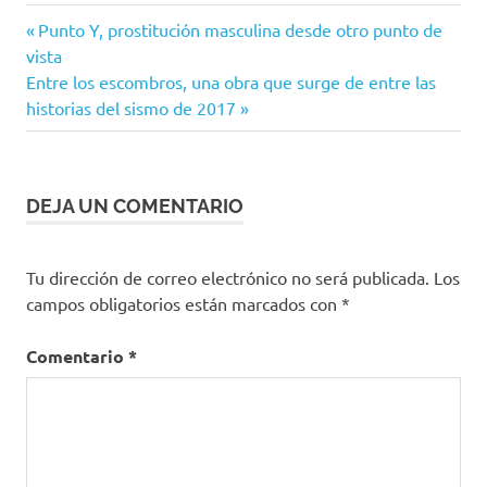
All
Entrada
Navegación
Punto Y, prostitución masculina desde otro punto de
For
anterior:
vista
One
de
Siguiente
Entre los escombros, una obra que surge de entre las
Anime
entrada:
historias del sismo de 2017
entradas
Bakugo
cine
Cinepolis
DEJA UN COMENTARIO
Deku
My Hero
Tu dirección de correo electrónico no será publicada.
Los
Academia
campos obligatorios están marcados con
*
: Heroes :
Rising
Comentario
*