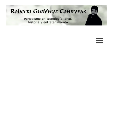
Saltar
al
contenido
Periodismo,
Roberto
tecnología,
artes,
Gutiérrez
MENÚ
historia
y
Contreras
fotografía