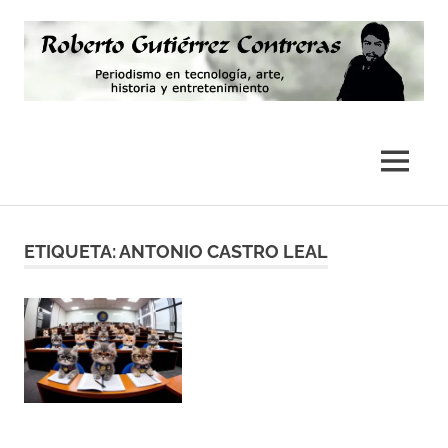
Saltar
al
contenido
Periodismo,
Roberto
tecnología,
artes,
Gutiérrez
MENÚ
historia
y
Contreras
fotografía
ETIQUETA:
ANTONIO CASTRO LEAL