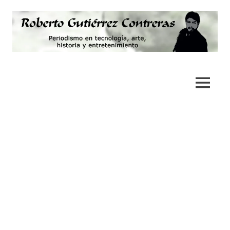
Saltar
al
contenido
Periodismo,
Roberto
tecnología,
artes,
Gutiérrez
MENÚ
historia
y
Contreras
fotografía