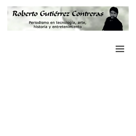
Saltar
al
contenido
Periodismo,
Roberto
tecnología,
artes,
Gutiérrez
MENÚ
historia
y
Contreras
fotografía