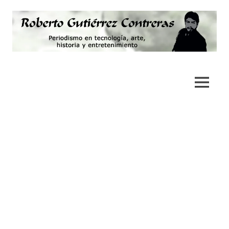
Saltar
al
contenido
Periodismo,
Roberto
tecnología,
artes,
Gutiérrez
MENÚ
historia
y
Contreras
fotografía