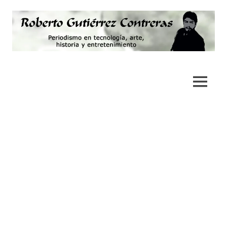
Saltar
al
contenido
Periodismo,
Roberto
tecnología,
artes,
Gutiérrez
MENÚ
historia
y
Contreras
fotografía