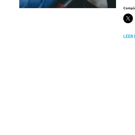
Compár
LEER