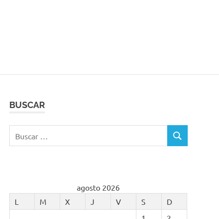
BUSCAR
Buscar:
BUSCAR
agosto 2026
L
M
X
J
V
S
D
1
2