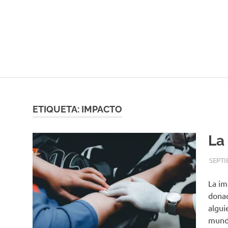
ETIQUETA:
IMPACTO
La
SEPTI
La im
donac
algui
mund