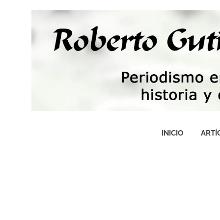
Saltar
al
contenido
Periodismo,
tecnología,
INICIO
ARTÍ
artes,
historia
y
fotografía