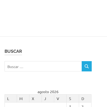
BUSCAR
Buscar:
BUSCAR
agosto 2026
L
M
X
J
V
S
D
1
2