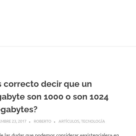
s correcto decir que un
gabyte son 1000 o son 1024
gabytes?
MBRE 23, 2017
ROBERTO
ARTÍCULOS
,
TECNOLOGÍA
e las dudas que podemos considerar «existenciales» en