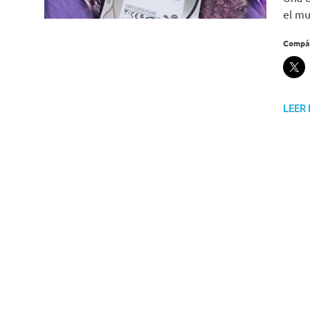
el mu
Compár
LEER