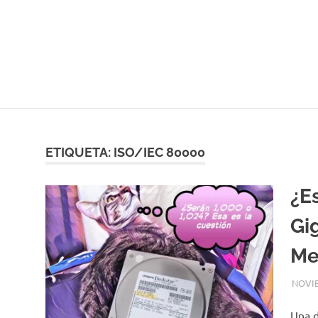
ETIQUETA:
ISO/IEC 80000
¿E
Gi
Me
NOVIE
Una d