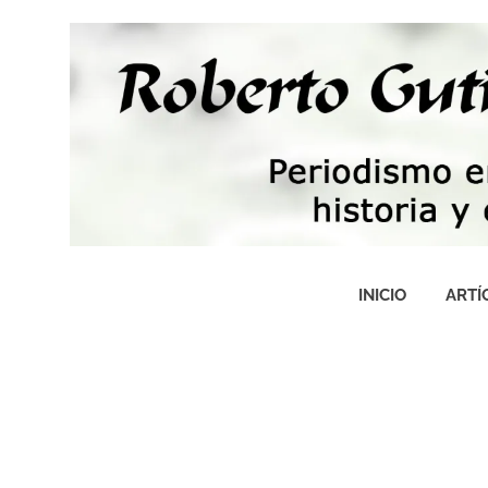
Saltar
al
contenido
Periodismo,
tecnología,
INICIO
ARTÍ
artes,
historia
y
fotografía