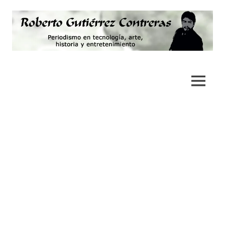
Saltar
al
contenido
Periodismo,
Roberto
tecnología,
artes,
Gutiérrez
MENÚ
historia
y
Contreras
fotografía