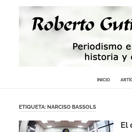
Saltar
al
contenido
Periodismo,
tecnología,
INICIO
ARTÍ
artes,
historia
y
fotografía
ETIQUETA:
NARCISO BASSOLS
El