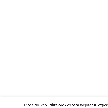
Tema para WordPress: Poseidon de ThemeZee.
Este sitio web utiliza cookies para mejorar su expe