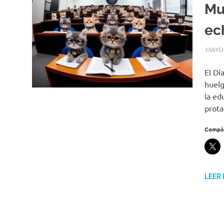
Mu
ech
MAYO 
El Dí
huelg
la ed
prota
Compár
LEER