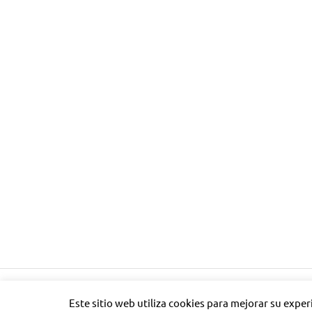
Tema para WordPress: Poseidon de ThemeZee.
Este sitio web utiliza cookies para mejorar su expe