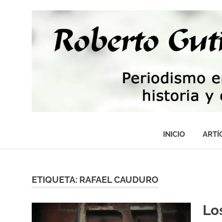
Saltar
al
contenido
Periodismo,
tecnología,
INICIO
ARTÍ
artes,
historia
y
fotografía
ETIQUETA:
RAFAEL CAUDURO
Lo