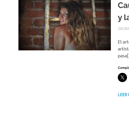
Ca
y 
DICIE
El ar
artis
pasa
Compár
LEER