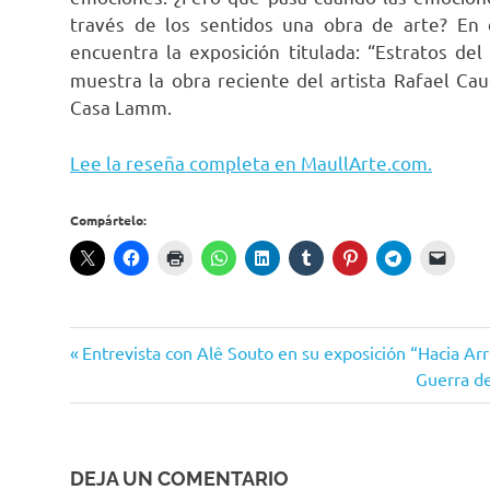
través de los sentidos una obra de arte? En 
encuentra la exposición titulada: “Estratos del
muestra la obra reciente del artista Rafael Ca
Casa Lamm.
Lee la reseña completa en MaullArte.com.
Compártelo:
ángeles
Entrada
Navegación
Entrevista con Alê Souto en su exposición “Hacia Arr
Arte
anterior:
Siguiente
Guerra de
de
crudo
entrada:
Carla
entradas
Hernández
Esquivel
DEJA UN COMENTARIO