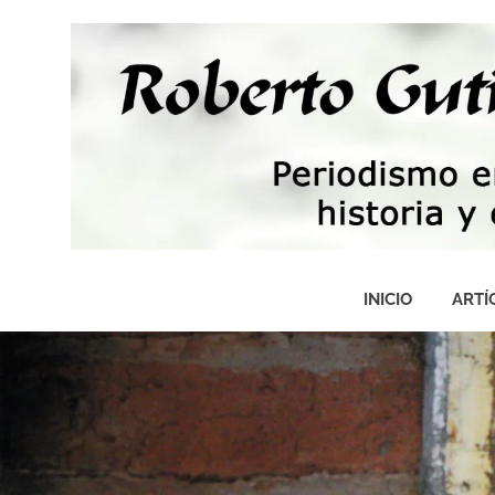
Saltar
al
contenido
Periodismo,
tecnología,
INICIO
ARTÍ
artes,
historia
y
fotografía