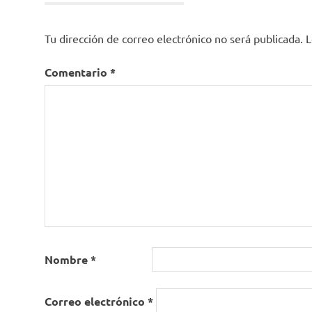
erótico
Estratos
Tu dirección de correo electrónico no será publicada.
L
del Arte
hiperrealismo
Comentario
*
muerte
Rafael
Cauduro
Nombre
*
Correo electrónico
*