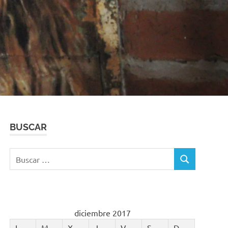
BUSCAR
Buscar:
BUSCAR
diciembre 2017
L
M
X
J
V
S
D