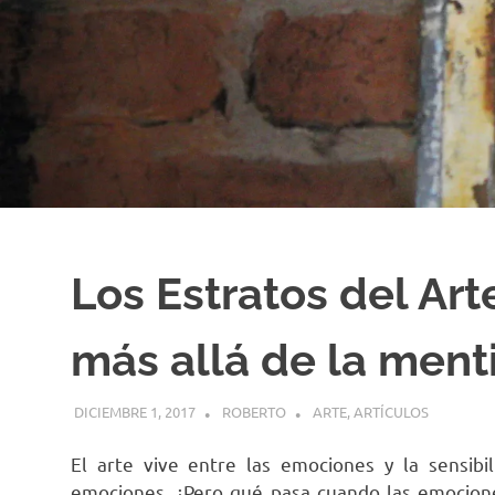
Los Estratos del Ar
más allá de la menti
DICIEMBRE 1, 2017
ROBERTO
ARTE
,
ARTÍCULOS
El arte vive entre las emociones y la sensibi
emociones. ¿Pero qué pasa cuando las emocione