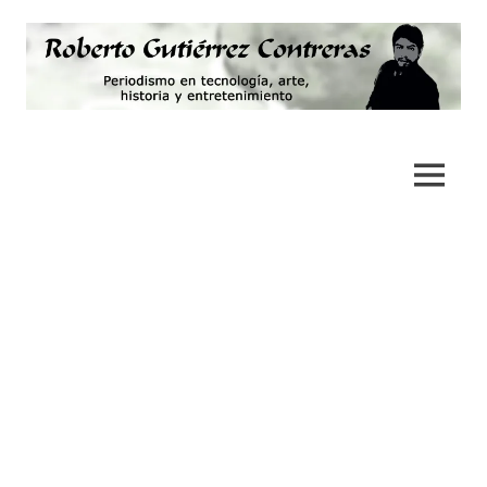
Saltar
al
contenido
Periodismo,
Roberto
tecnología,
artes,
Gutiérrez
MENÚ
historia
y
Contreras
fotografía