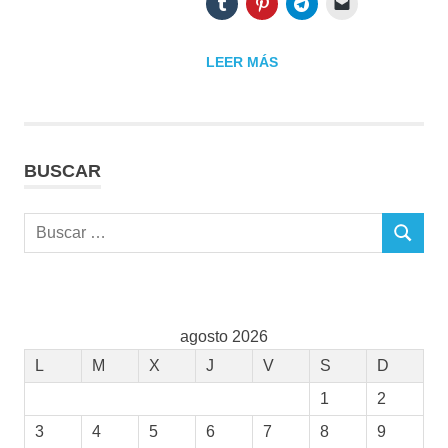
LEER MÁS
BUSCAR
Buscar:
BUSCAR
agosto 2026
L
M
X
J
V
S
D
1
2
3
4
5
6
7
8
9