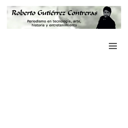
Saltar
al
contenido
Periodismo,
Roberto
tecnología,
artes,
Gutiérrez
MENÚ
historia
y
Contreras
fotografía