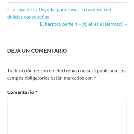
Apps
Entrada
Navegación
La casa de la Tlayuda, para saciar tu hambre con
Facebook
anterior:
delicias oaxaqueñas
de
Siguiente
El barroco parte 1 – ¿Qué es el Barroco?
Instagram
entrada:
Pinterest
entradas
Social
Media
DEJA UN COMENTARIO
Tumblr
Twitter
Tu dirección de correo electrónico no será publicada.
Los
WhatsApp
campos obligatorios están marcados con
*
Windows
Comentario
*
YouTube