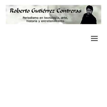
Saltar
al
contenido
Periodismo,
Roberto
tecnología,
artes,
Gutiérrez
MENÚ
historia
y
Contreras
fotografía